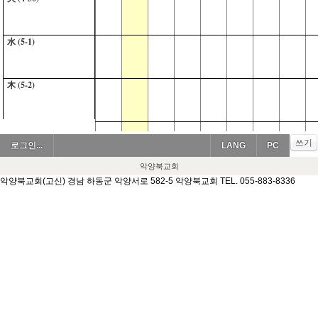
水 (5-1)
木 (5-2)
金 (5-3)
쓰기
로그인...
LANG
PC
악양북교회
土 (5-4)
악양북교회(고신) 경남 하동군 악양서로 582-5 악양북교회 TEL. 055-883-8336