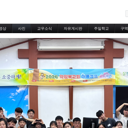
메뉴 건너뛰기
영상
사진
교우소식
자유게시판
주일학교
구역