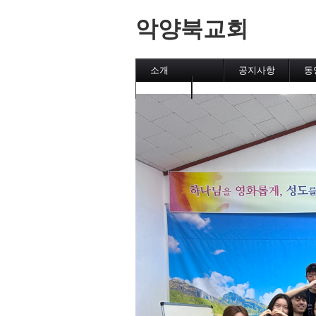
악양북교회
소개
공지사항
동
캘린더
메인페이지
악양북교회
섬김이
직분자와 성도
유초등부
중고등부
집회
후원교회
차량 운행시간표