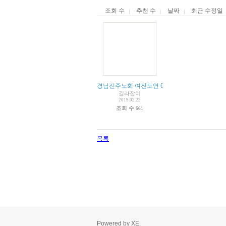
조회 수
추천 수
날짜
최근 수정일
경남진주노회 여전도연 69회 총회
길라잡이
2019.02.22
조회 수
661
목록
Powered by
XE
.