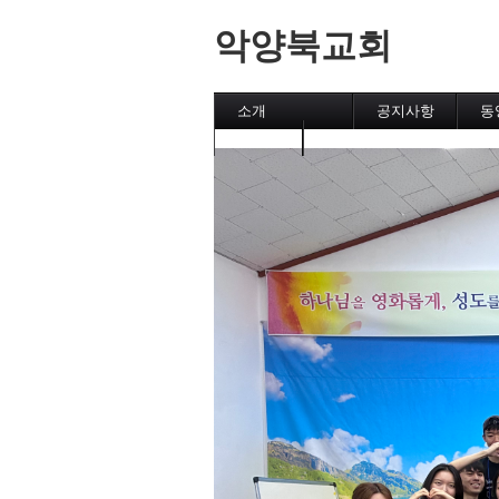
악양북교회
소개
공지사항
동
캘린더
메인페이지
악양북교회
섬김이
직분자와 성도
유초등부
중고등부
집회
후원교회
차량 운행시간표