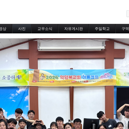
메뉴 건너뛰기
영상
사진
교우소식
자유게시판
주일학교
구역