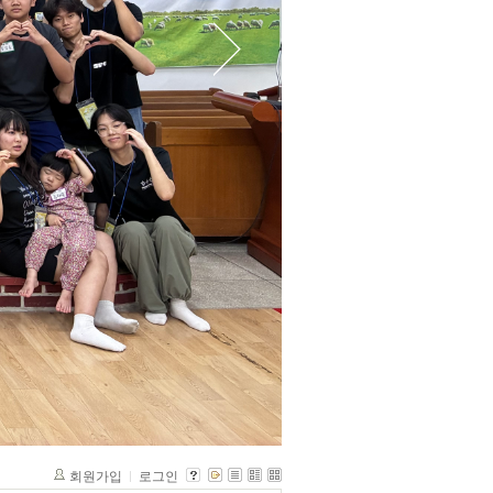
회원가입
로그인