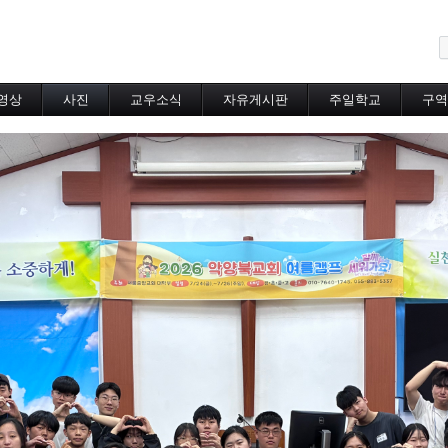
메뉴 건너뛰기
영상
사진
교우소식
자유게시판
주일학교
구역