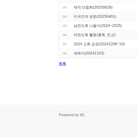
제직 단합회(20250628)
291
미국인의 방문(20250401)
290
남전도회 나들이(2024~2025)
289
여전도회 활동(총회, 친교)
288
2024 교회 김장(20241208~10)
287
세례식(20241103)
286
목록
Powered by
XE
.